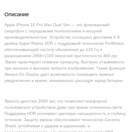
Описание
Apple iPhone 16 Pro Max Dual Sim — это флагманский
смартфон с передовыми технологиями и мощной
производительностью. Устройство оснащено дисплеем 6.9-
дюйма Super Retina XDR с поддержкой технологии ProMotion,
обеспечивающей частоту обновления до 120 Гц и
разрешением 2868×1320 пикселей при плотности 460 ppi.
Экран гарантирует плавную прокрутку, быструю отзывчивость
при касании и высокую четкость изображения. Также функция
Always-On Display дает возможность показывать важные
уведомления и время, минимально расходуя заряд батареи.
Яркость дисплея 2000 нит, что позволяет комфортно
пользоваться устройством даже при ярком солнечном свете.
Поддержка HDR усиливает цветовую насыщенность и глубину
оттенков. Защиту экрана обеспечивает технология Ceramic
Shield, устойчивая к ударам и царапинам, а
водонепроницаемость и пылезащита по стандарту IP68