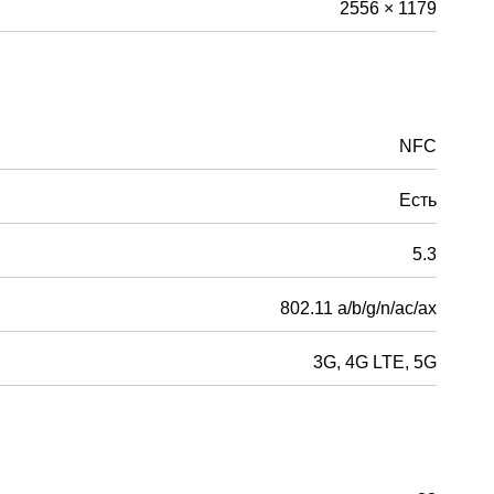
2556 × 1179
NFC
Есть
5.3
802.11 a/b/g/n/ac/ax
3G, 4G LTE, 5G