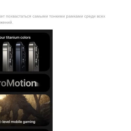
жет похвастаться самыми тонкими рамками среди всех
ажений.