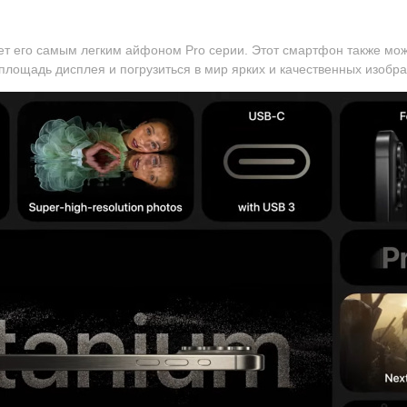
лает его самым легким айфоном Pro серии. Этот смартфон также мо
площадь дисплея и погрузиться в мир ярких и качественных изобр