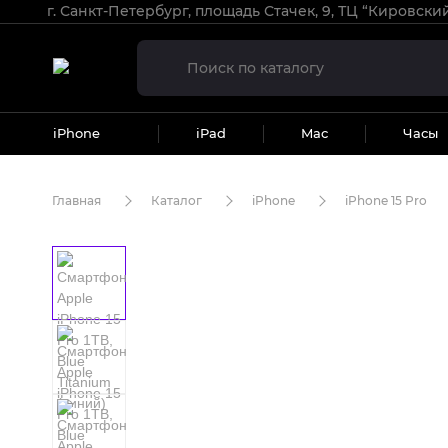
г. Санкт-Петербург, площадь Стачек, 9, ТЦ “Кировски
iPhone
iPad
Mac
Часы
Главная
Каталог
iPhone
iPhone 15 Pro