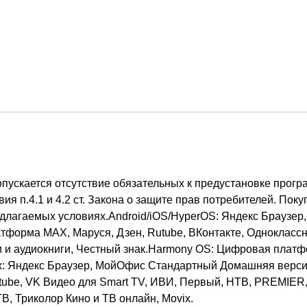
допускается отсутствие обязательных к предустановке прог
ия п.4.1 и 4.2 ст. Закона о защите прав потребителей. Пок
длагаемых условиях.Android/iOS/HyperOS: Яндекс Браузер, 
тформа MAX, Маруся, Дзен, Rutube, ВКонтакте, Одноклассни
ги и аудиокниги, Честный знак.Harmony OS: Цифровая платф
: Яндекс Браузер, МойОфис Стандартный Домашняя версия,
utube, VK Видео для Smart TV, ИВИ, Первый, НТВ, PREMIER,
, Триколор Кино и ТВ онлайн, Movix.