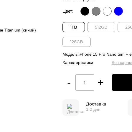
Цвет:
1TB
512GB
25
128GB
Модель:
iPhone 15 Pro Nano Sim + 
Характеристики:
Все харак
-
+
Доставка
1-2 дня