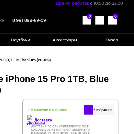
Время работы:
с 10:00 до 22:00
0
0
8 991 898-69-09
ка
Ноутбуки
Аксессуары
Dyson
 1TB, Blue Titanium (синий)
 iPhone 15 Pro 1TB, Blue
)
✓ В наличии в магазине
Доставка
ДОСТАВКА ПО САНКТ-ПЕТЕРБУРГУ 400 ₽
САМОВЫВОЗ ИЗ МАГАЗИНА БЕСПЛАТНО
В БЛИЖАЙШИЕ ПРИГОРОДЫ СПБ ОТ 500 ₽