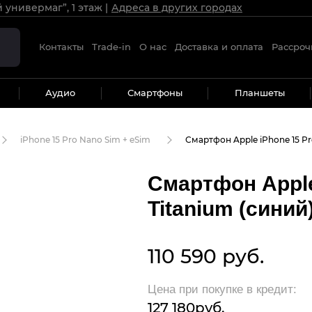
й универмаг”, 1 этаж
Адреса в других городах
Контакты
Trade-in
О нас
Доставка и оплата
Рассроч
Аудио
Смартфоны
Планшеты
iPhone 15 Pro Nano Sim + eSim
Смартфон Apple iPhone 15 Pro
Смартфон Apple
Titanium (синий
110 590
руб.
Цена при покупке в кредит:
127 180
руб.