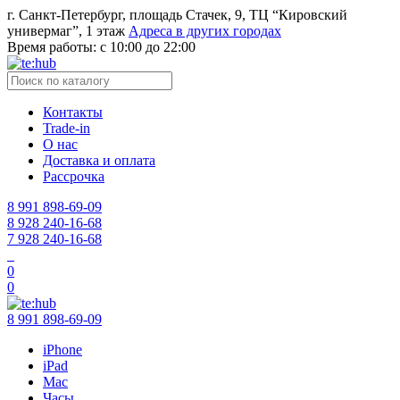
г. Санкт-Петербург, площадь Стачек, 9, ТЦ “Кировский
универмаг”, 1 этаж
Адреса в других городах
Время работы:
с 10:00 до 22:00
Контакты
Trade-in
О нас
Доставка и оплата
Рассрочка
8 991 898-69-09
8 928 240-16-68
7 928 240-16-68
0
0
8 991 898-69-09
iPhone
iPad
Mac
Часы